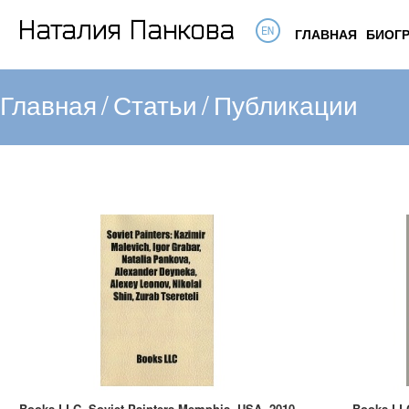
ГЛАВНАЯ
БИОГ
Главная
/
Статьи
/
Публикации
Books LLC. Soviet Painters.Memphis, USA. 2010
Books LL